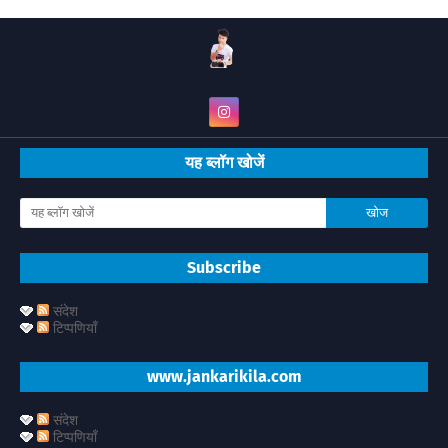
यह ब्लॉग खोजें
Subscribe
संदेश
टिप्पणियाँ
www.jankarikila.com
संदेश
टिप्पणियाँ