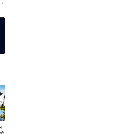
ा
दन
ंदी