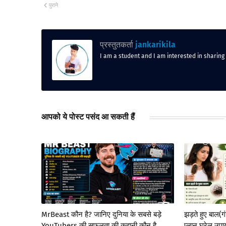
पुराने
प्रस्तुतकर्ता
jankarikila
I am a student and I am interested in sharing
आपको ये पोस्ट पसंद आ सकती हैं
MrBeast कौन है? जानिए दुनिया के सबसे बड़े
झड़ते हुए बाल(
YouTubers की सफलता की कहानी कौन है,
प्लान घरेलू उपाय