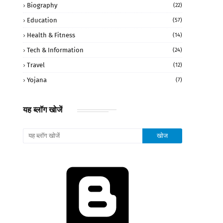
Biography
(22)
Education
(57)
Health & Fitness
(14)
Tech & Information
(24)
Travel
(12)
Yojana
(7)
यह ब्लॉग खोजें