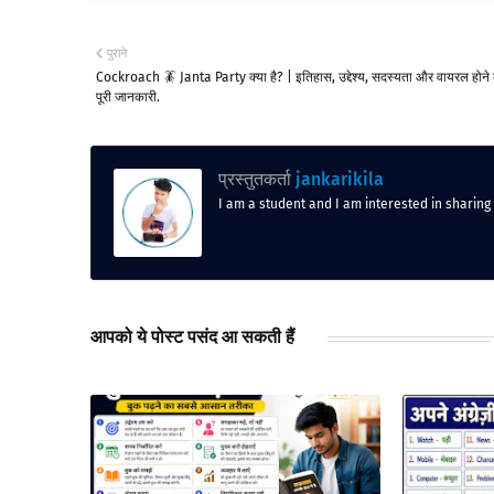
पुराने
Cockroach 🪳 Janta Party क्या है? | इतिहास, उद्देश्य, सदस्यता और वायरल होन
पूरी जानकारी.
प्रस्तुतकर्ता
jankarikila
I am a student and I am interested in sharing
आपको ये पोस्ट पसंद आ सकती हैं