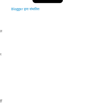
Blogger द्वारा संचालित
रल
ान
ीं