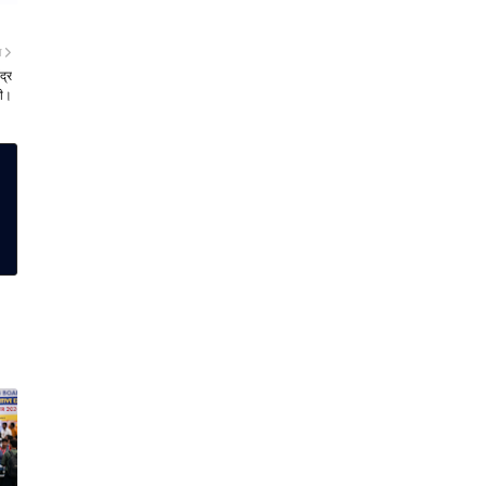
ा
द्र
री।